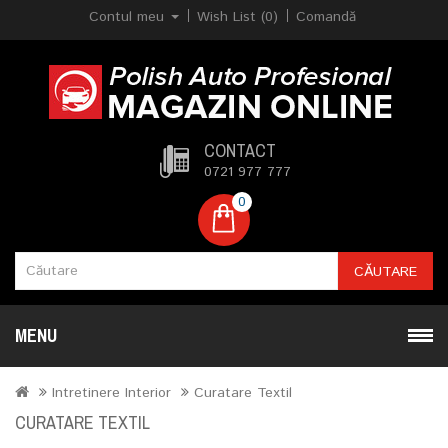
Contul meu
Wish List (0)
Comandă
CONTACT
0721 977 777
0
CĂUTARE
MENU
Intretinere Interior
Curatare Textil
CURATARE TEXTIL