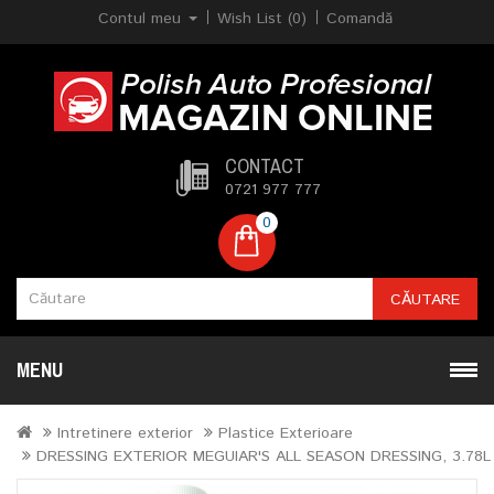
Contul meu
Wish List (0)
Comandă
CONTACT
0721 977 777
0
CĂUTARE
MENU
Intretinere exterior
Plastice Exterioare
DRESSING EXTERIOR MEGUIAR'S ALL SEASON DRESSING, 3.78L