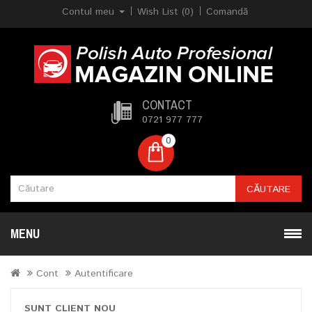
Contul meu
Wish List (0)
Comandă
CONTACT
0721 977 777
0
CĂUTARE
MENU
Cont
Autentificare
SUNT CLIENT NOU