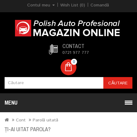
Contul meu
Wish List (0)
Comandă
CONTACT
0721 977 777
0
CĂUTARE
MENU
Cont
Parolă uitată
ŢI-AI UITAT PAROLA?